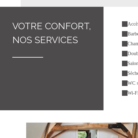
VOTRE CONFORT,
Accè
Barb
NOS SERVICES
Cham
Doubl
Salon
Sèche
WC s
Wi-Fi