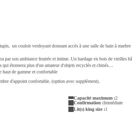
tapis, un couloir verdoyant donnant accès à une salle de bain à marbre I
ra par son ambiance feutrée et intime. Un bardage en bois de vieilles b
res qui étonnera plus d'un amateur d'objets recyclés et chinés…
rie haut de gamme et confortable
ambre d'appoint confortable. (option avec supplément).
Capacité maximum :
2
Confirmation :
Immédiate
Lit(s) king size :
1