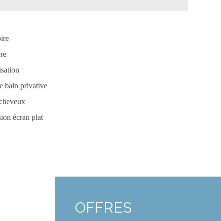
ire
ère
isation
e bain privative
cheveux
ion écran plat
OFFRES