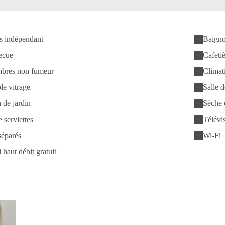
s indépendant
Baigno
ecue
Cafeti
bres non fumeur
Climat
e vitrage
Salle d
 de jardin
Sèche 
 serviettes
Télévis
éparés
Wi-Fi
 haut débit gratuit