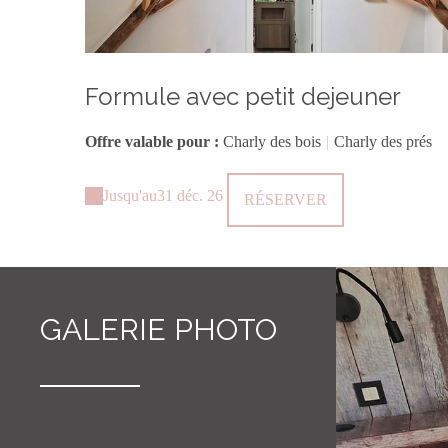
Formule avec petit dejeuner
Offre valable pour :
Charly des bois
|
Charly des prés
Jusqu'au
31 déc. 26
RÉSERVER
GALERIE PHOTO