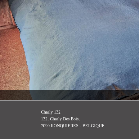
Charly 132
132, Charly Des Bois,
7090 RONQUIERES - BELGIQUE