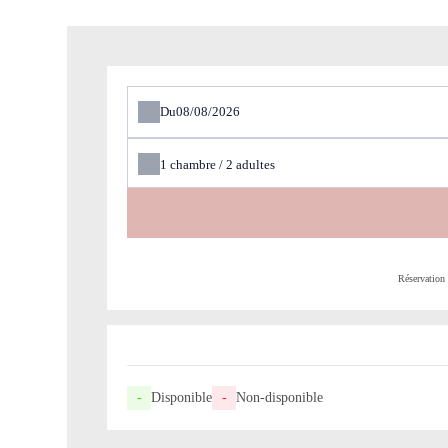
Du
1
chambre /
2
adultes
Réservation
-
Disponible
-
Non-disponible