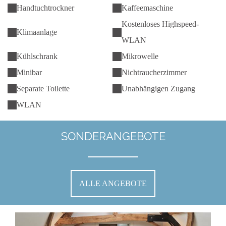
Handtuchtrockner
Kaffeemaschine
Kostenloses Highspeed-
Klimaanlage
WLAN
Kühlschrank
Mikrowelle
Minibar
Nichtraucherzimmer
Separate Toilette
Unabhängigen Zugang
WLAN
SONDERANGEBOTE
ALLE ANGEBOTE