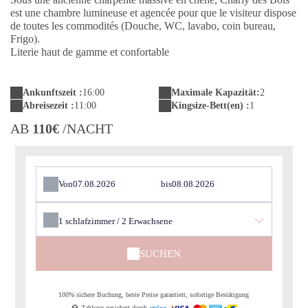
est une chambre lumineuse et agencée pour que le visiteur dispose
de toutes les commodités (Douche, WC, lavabo, coin bureau,
Frigo).
Literie haut de gamme et confortable
Ankunftszeit :
16:00
Maximale Kapazität:
2
Abreisezeit :
11:00
Kingsize-Bett(en) :
1
AB
110€
/NACHT
Von
bis
1
schlafzimmer /
2
Erwachsene
SUCHEN
100% sichere Buchung, beste Preise garantiert, sofortige Bestätigung
Zahlung gesichert durch